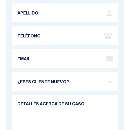
Last Name
Phone Number
Email Address
Are you a new client?
Your Message